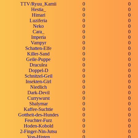
TTV/Ryuu_Kamii
0
0
Hestia_
0
0
Himari
0
0
Luziferia
0
0
Neko
0
0
Cara_
0
0
Imperia
0
0
Vampyr
0
0
Schatten-Elfe
0
0
Killer-Sand
0
0
Geile-Puppe
0
0
Draculea
0
0
Doppel-D
0
0
Schnitzel-Geil
0
0
Insekten-Girl
0
0
Niedlich
0
0
Dark-Devil
0
0
Currywurst
0
0
Shalymar
0
0
Kaffee-Suchtie
0
0
Gottheit-des-Hundes
0
0
Feuchter-Furz
0
0
Hoden-Kobold
0
0
2-Finger-Nin-Jutsu
0
0
Von-Hinten
0
0