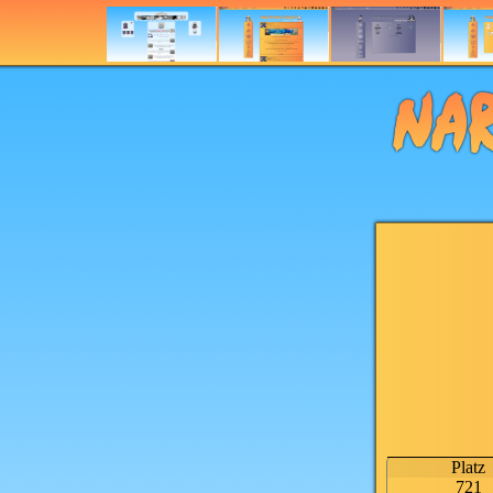
Platz
721