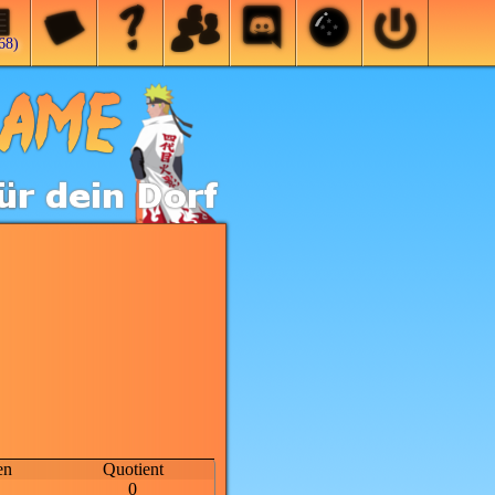
68)
en
Quotient
0